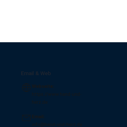
Email & Web
Webseite:
https://www.hand-und-
herz.de
Email:
info@hand-und-herz.de