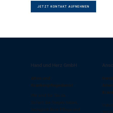
JETZT KONTAKT AUFNEHMEN
Hand und Herz GmbH
Ansc
Alten und
Hand
Krankenpflegedienst
Alten
Kran
Wir sind für Sie da.
Sofern Sie Fragen haben,
Vahre
bezüglich Ihrer Pflege und
3016