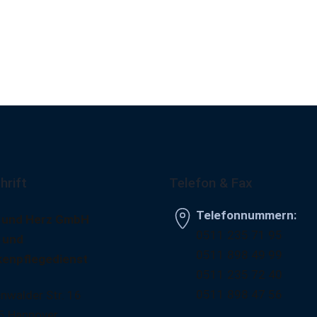
hrift
Telefon & Fax
Telefonnummern:
 und Herz GmbH
0511 235 71 95
 und
0511 898 49 99
kenpflegedienst
0511 235 72 40
0511 898 47 56
nwalder Str. 16
5 Hannover